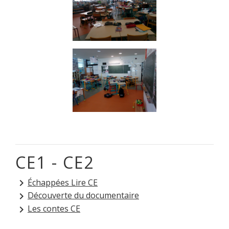
CE1 - CE2
Échappées Lire CE
keyboard_arrow_right
Découverte du documentaire
keyboard_arrow_right
Les contes CE
keyboard_arrow_right