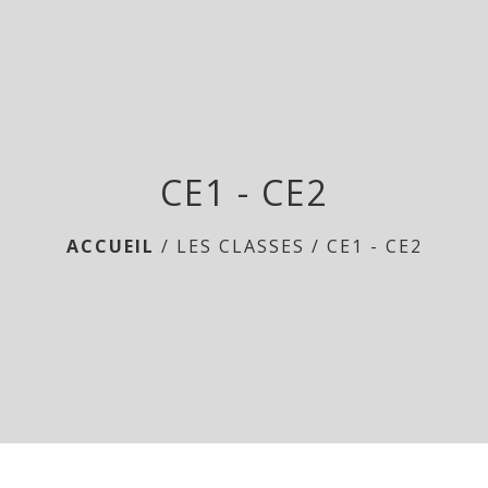
menu
CE1 - CE2
ACCUEIL
/
LES CLASSES
/
CE1 - CE2