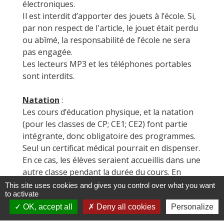
électroniques.
Il est interdit d’apporter des jouets à l’école. Si,
par non respect de l'article, le jouet était perdu
ou abîmé, la responsabilité de l’école ne sera
pas engagée.
Les lecteurs MP3 et les téléphones portables
sont interdits.
Natation
:
Les cours d’éducation physique, et la natation
(pour les classes de CP; CE1; CE2) font partie
intégrante, donc obligatoire des programmes.
Seul un certificat médical pourrait en dispenser.
En ce cas, les élèves seraient accueillis dans une
autre classe pendant la durée du cours. En
aucun cas, ils ne peuvent rentrer chez eux.
This site uses cookies and gives you control over what you want
to activate
OK, accept all
Deny all cookies
Personalize
Les goûters
:
En aéquation avec les directives
de lutte contre l'obésité, le goûter n’est plus